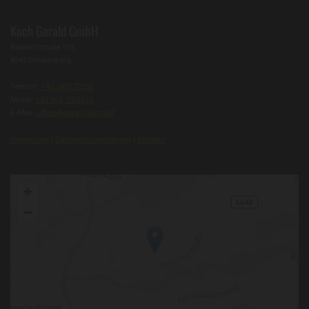
Koch Gerald GmbH
Bahnhofstraße 57a
8541 Schwanberg
Telefon:
+43 3467 72560
Mobil:
+43 664 1508333
E-Mail:
office@gerald-koch.at
Impressum
|
Datenschutzerklärung
|
Kontakt